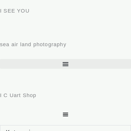
Zum
I SEE YOU
Inhalt
springen
sea air land photography
I C Uart Shop