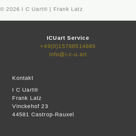
© 2026 I C Uart® | Frank Latz
ICUart Service
+49(0)15788514685
info@i-c-u.art
Kontakt
I C Uart®
Frank Latz
Vinckehof 23
44581 Castrop-Rauxel