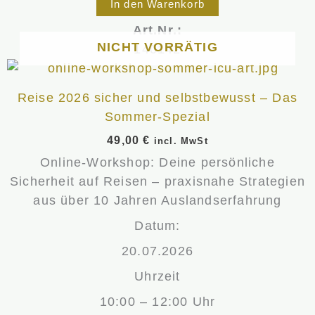
In den Warenkorb
Art.Nr.:
NICHT VORRÄTIG
140142
Dieses
Produkt
Reise 2026 sicher und selbstbewusst – Das
weist
Sommer-Spezial
mehrere
49,00
€
incl. MwSt
Varianten
Online-Workshop: Deine persönliche
auf.
Sicherheit auf Reisen – praxisnahe Strategien
Die
aus über 10 Jahren Auslandserfahrung
Optionen
können
Datum:
auf
20.07.2026
der
Uhrzeit
Produktseite
gewählt
10:00 – 12:00 Uhr
werden