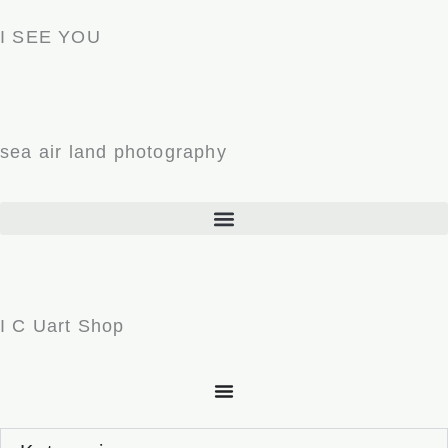
Zum
I SEE YOU
Inhalt
springen
sea air land photography
I C Uart Shop