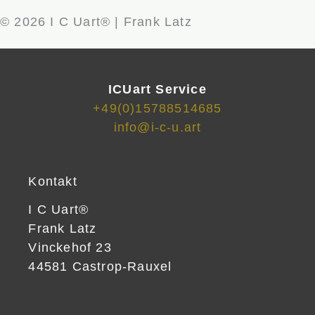
© 2026 I C Uart® | Frank Latz
ICUart Service
+49(0)15788514685
info@i-c-u.art
Kontakt
I C Uart®
Frank Latz
Vinckehof 23
44581 Castrop-Rauxel