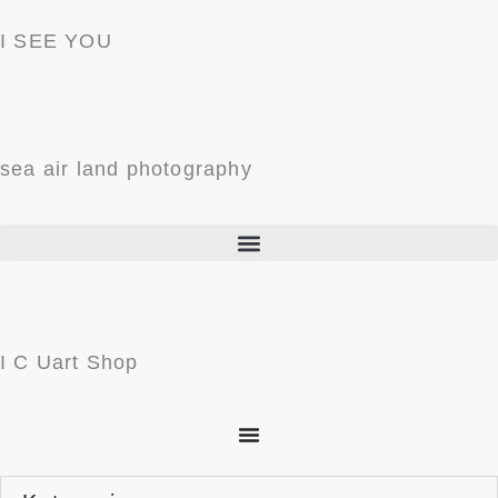
Zum
I SEE YOU
Inhalt
springen
sea air land photography
I C Uart Shop