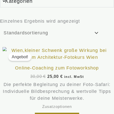
Kategorien
Einzelnes Ergebnis wird angezeigt
Ursprünglicher
Aktueller
Preis
Preis
Angebot!
war:
ist:
30,00 €
25,00 €.
Online-Coaching zum Fotoworkshop
30,00
€
25,00
€
incl. MwSt
Die perfekte Begleitung zu deiner Foto-Safari:
Individuelle Bildbesprechung & wertvolle Tipps
für deine Meisterwerke.
Zusatzoptionen