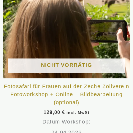
NICHT VORRÄTIG
Fotosafari für Frauen auf der Zeche Zollverein
Fotoworkshop + Online – Bildbearbeitung
(optional)
129,00
€
incl. MwSt
Datum Workshop:
24.04.2026