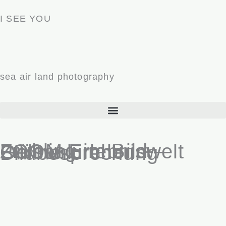
Zum
I SEE YOU
Inhalt
springen
sea air land photography
Frühling im Bild – ZOOM Erlebniswelt Gelsenkirchen + Online-Bildbesprechung