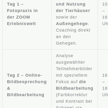
Tag 1 –
und Nutzung
10
Fotopraxis in
der Tierhäuser
–
der ZOOM
sowie der
16
Erlebniswelt
Außengehege
.
Uh
Coaching direkt
an den
Gehegen.
Analyse
ausgewählter
Teilnehmerbilder
Tag 2 – Online-
mit speziellem
16
Bildbesprechung
Fokus auf
die
–
&
Bildbearbeitung
18
Bildbearbeitung
(Farbkorrektur
Uh
und Kontrast bei
Schnee) via