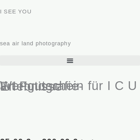
Zum
I SEE YOU
Inhalt
springen
sea air land photography
Wertgutschein für I C U art Fotografie-Erlebnisse