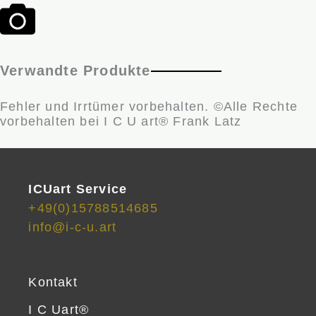
Verwandte Produkte
Fehler und Irrtümer vorbehalten. ©Alle Rechte
vorbehalten bei I C U art® Frank Latz
ICUart Service
+49(0)15788514685
info@i-c-u.art
Kontakt
I C Uart®