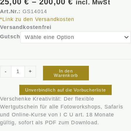
Preisspanne:
25,00
€
–
200,00
€
incl. MwSt
25,00 €
Art.Nr.:
GS14014
bis
*Link zu den Versandkosten
200,00 €
Versandkostenfrei
Wertgutschein
Gutscheinwert
für
I
C
U
In den
-
+
art
Warenkorb
Fotografie-
Erlebnisse
Unverbindlich auf die Vorbucherliste
Menge
Verschenke Kreativität: Der flexible
Wertgutschein für alle Fotoworkshops, Safaris
und Online-Kurse von I C U art. 18 Monate
gültig, sofort als PDF zum Download.